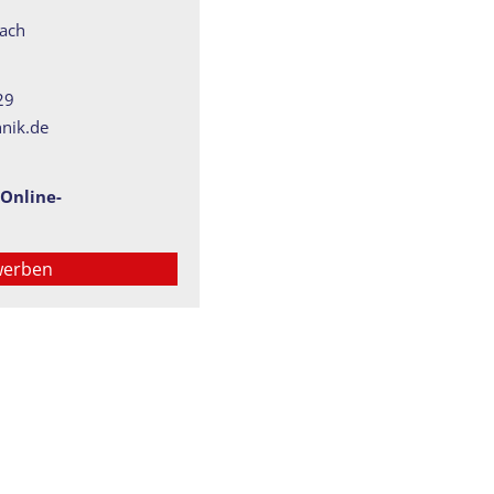
ach
29
hnik.de
 Online-
werben